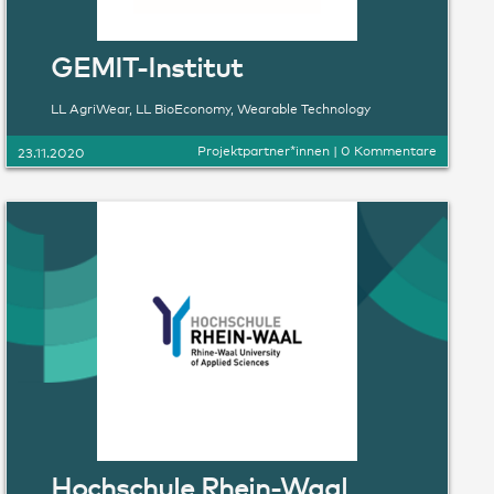
GEMIT-Institut
LL AgriWear
,
LL BioEconomy
,
Wearable Technology
Projektpartner*innen
|
0 Kommentare
23.11.2020
Hochschule Rhein-Waal