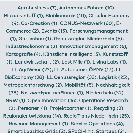
Agrobusiness (7)
,
Autonomes Fahren (10)
,
Biokunststoff (1)
,
Bioökonomie (10)
,
Circular Economy
(4)
,
Co-Creation (1)
,
CONUS-Netzwerk (60)
,
E-
Commerce (2)
,
Events (15)
,
Forschungsmanagement
(1)
,
Gartenbau (1)
,
Genussregion Niederrhein (6)
,
Industrieökonomie (2)
,
Innovationsmanagement (6)
,
Kartografie (4)
,
Künstliche Intelligenz (5)
,
Kunststoff
(1)
,
Landwirtschaft (2)
,
Last Mile (1)
,
Living Labs (1)
,
LL AgriWear (22)
,
LL Autonomer ÖPNV (17)
,
LL
BioEconomy (28)
,
LL Genussregion (33)
,
Logistik (25)
,
Metropolenforschung (2)
,
Mobilität (5)
,
Nachhaltigkeit
(28)
,
Netzwerkpartner*innen (1)
,
Niederrhein (32)
,
NRW (1)
,
Open Innovation (16)
,
Operations Research
(2)
,
Personen (1)
,
Projektpartner (1)
,
Recycling (2)
,
Regionalentwicklung (14)
,
RegioTrans Niederrhein (25)
,
Revenue Management (1)
,
Service Operations (4)
,
Smart Logsitics Grids (2)
,
SPaCiH (1)
,
Startups (3)
,