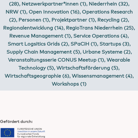
(28)
,
Netzwerkpartner*innen (1)
,
Niederrhein (32)
,
NRW (1)
,
Open Innovation (16)
,
Operations Research
(2)
,
Personen (1)
,
Projektpartner (1)
,
Recycling (2)
,
Regionalentwicklung (14)
,
RegioTrans Niederrhein (25)
,
Revenue Management (1)
,
Service Operations (4)
,
Smart Logsitics Grids (2)
,
SPaCiH (1)
,
Startups (3)
,
Supply Chain Management (5)
,
Urbane Systeme (2)
,
Veranstaltungsserie CONUS Meetup (1)
,
Wearable
Technology (5)
,
Wirtschaftsförderung (5)
,
Wirtschaftsgeographie (6)
,
Wissensmanagement (4)
,
Workshops (1)
Gefördert durch: