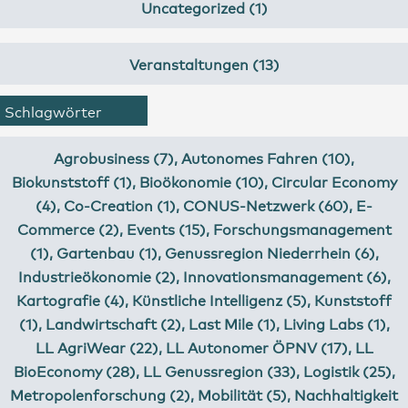
Uncategorized (1)
Veranstaltungen (13)
Schlagwörter
Agrobusiness (7)
,
Autonomes Fahren (10)
,
Biokunststoff (1)
,
Bioökonomie (10)
,
Circular Economy
(4)
,
Co-Creation (1)
,
CONUS-Netzwerk (60)
,
E-
Commerce (2)
,
Events (15)
,
Forschungsmanagement
(1)
,
Gartenbau (1)
,
Genussregion Niederrhein (6)
,
Industrieökonomie (2)
,
Innovationsmanagement (6)
,
Kartografie (4)
,
Künstliche Intelligenz (5)
,
Kunststoff
(1)
,
Landwirtschaft (2)
,
Last Mile (1)
,
Living Labs (1)
,
LL AgriWear (22)
,
LL Autonomer ÖPNV (17)
,
LL
BioEconomy (28)
,
LL Genussregion (33)
,
Logistik (25)
,
Metropolenforschung (2)
,
Mobilität (5)
,
Nachhaltigkeit