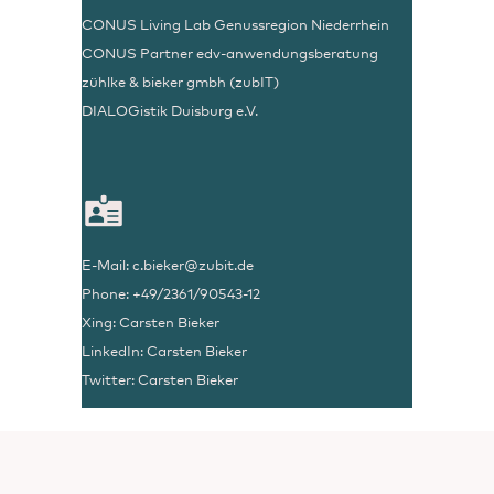
CONUS Living Lab Genussregion Niederrhein
CONUS Partner edv-anwendungsberatung
zühlke & bieker gmbh (zubIT)
DIALOGistik Duisburg e.V.
E-Mail:
c.bieker@zubit.de
Phone: +49/2361/90543-12
Xing:
Carsten Bieker
LinkedIn:
Carsten Bieker
Twitter:
Carsten Bieker