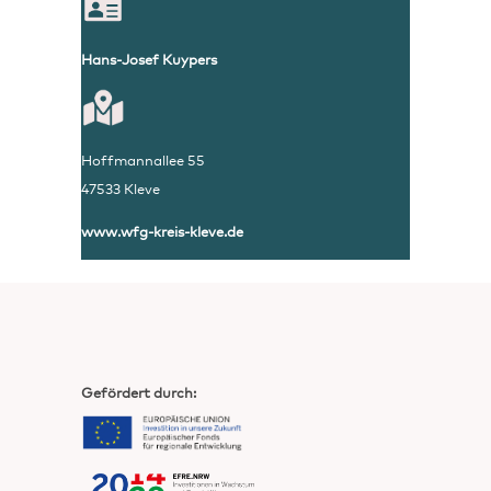
Hans-Josef Kuypers
Hoffmannallee 55
47533 Kleve
www
.wfg-kreis-kleve.de
Gefördert durch: