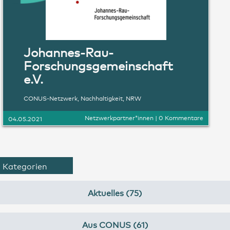
Johannes-Rau-
Forschungsgemeinschaft
e.V.
CONUS-Netzwerk
,
Nachhaltigkeit
,
NRW
Netzwerkpartner*innen
|
0 Kommentare
04.05.2021
Kategorien
Aktuelles (75)
Aus CONUS (61)