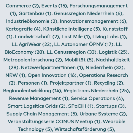
Commerce (2)
,
Events (15)
,
Forschungsmanagement
(1)
,
Gartenbau (1)
,
Genussregion Niederrhein (6)
,
Industrieökonomie (2)
,
Innovationsmanagement (6)
,
Kartografie (4)
,
Künstliche Intelligenz (5)
,
Kunststoff
(1)
,
Landwirtschaft (2)
,
Last Mile (1)
,
Living Labs (1)
,
LL AgriWear (22)
,
LL Autonomer ÖPNV (17)
,
LL
BioEconomy (28)
,
LL Genussregion (33)
,
Logistik (25)
,
Metropolenforschung (2)
,
Mobilität (5)
,
Nachhaltigkeit
(28)
,
Netzwerkpartner*innen (1)
,
Niederrhein (32)
,
NRW (1)
,
Open Innovation (16)
,
Operations Research
(2)
,
Personen (1)
,
Projektpartner (1)
,
Recycling (2)
,
Regionalentwicklung (14)
,
RegioTrans Niederrhein (25)
,
Revenue Management (1)
,
Service Operations (4)
,
Smart Logsitics Grids (2)
,
SPaCiH (1)
,
Startups (3)
,
Supply Chain Management (5)
,
Urbane Systeme (2)
,
Veranstaltungsserie CONUS Meetup (1)
,
Wearable
Technology (5)
,
Wirtschaftsförderung (5)
,